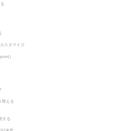
する
る
y」のカスタマイズ
ote()
す
切り替える
を監視する
ド
と実行速度