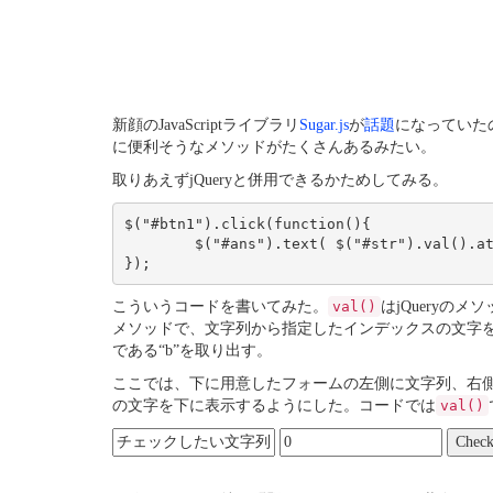
新顔のJavaScriptライブラリ
Sugar.js
が
話題
になっていた
に便利そうなメソッドがたくさんあるみたい。
取りあえずjQueryと併用できるかためしてみる。
$("#btn1").click(function(){

	$("#ans").text( $("#str").val().at( $("#num").val() ) );

こういうコードを書いてみた。
val()
はjQueryの
メソッドで、文字列から指定したインデックスの文字
である“b”を取り出す。
ここでは、下に用意したフォームの左側に文字列、右側
の文字を下に表示するようにした。コードでは
val()
Chec