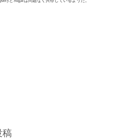
eryとSugarは問題なく共存しているようだ。
投稿