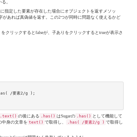
いる。
数に指定した要素が存在した場合にオブジェクトを返すメソッ
字があれば真偽値を返す。この2つが同時に問題なく使えるかど
リックするとfalseが、子ありをクリックするとtrueが表示さ
.text()
の後にある
.has()
はSugarの
.has()
として機能して
その中身の文章を
text()
で取得し、
.has( /要素2/g )
で取得し