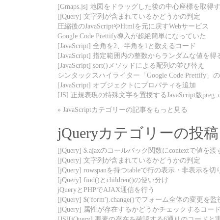
[Gmaps.js] 地図をドラッグした後の中心座標を取得
[jQuery] 文字列が含まれているかどうかの判定
圧縮後のJavaScriptやHtmlを元に戻すWebサービス
Google Code Prettify導入が超絶簡単になっていた
[JavaScript] 全角を2、半角を1と数えるコード
[JavaScript] 指定範囲内の整数からランダムな値を得
[JavaScript] sort()メソッドによる配列の並び替え
シンタックスハイライター「Google Code Prettif
[JavaScript] オブジェクトにプロパティを追加
[JS] 正規表現の特殊文字を置換するJavaScript版preg_qu
» JavaScriptカテゴリーの記事をもっと見る
jQueryカテゴリーの投稿
[jQuery] $.ajaxのコールバック関数にcontextで値を渡
[jQuery] 文字列が含まれているかどうかの判定
[jQuery] rowspanを持つtableで行の表示・非表示を
[jQuery] find()とchildren()の使い分け
jQueryとPHPでAJAX通信を行う
[jQuery] $('form').change()でフォーム全体の変更
[jQuery] 属性が存在するかどうかチェックするコー
[JS][jQuery] 要素の存在を確認する6通りのコード