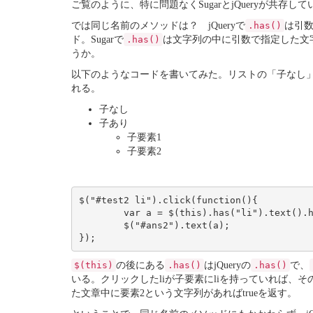
ご覧のように、特に問題なくSugarとjQueryが共存して
では同じ名前のメソッドは？ jQueryで
.has()
は引
ド。Sugarで
.has()
は文字列の中に引数で指定した文
うか。
以下のようなコードを書いてみた。リストの「子なし」をク
れる。
子なし
子あり
子要素1
子要素2
$("#test2 li").click(function(){

	var a = $(this).has("li").text().has( /要素2/g );

	$("#ans2").text(a);

$(this)
の後にある
.has()
はjQueryの
.has()
で、
いる。クリックしたliが子要素にliを持っていれば、
た文章中に要素2という文字列があればtrueを返す。