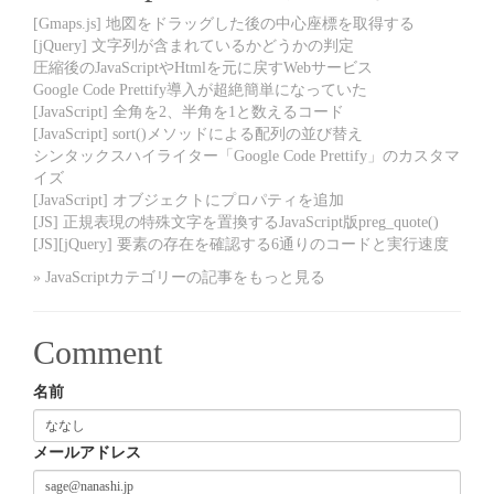
[Gmaps.js] 地図をドラッグした後の中心座標を取得する
[jQuery] 文字列が含まれているかどうかの判定
圧縮後のJavaScriptやHtmlを元に戻すWebサービス
Google Code Prettify導入が超絶簡単になっていた
[JavaScript] 全角を2、半角を1と数えるコード
[JavaScript] sort()メソッドによる配列の並び替え
シンタックスハイライター「Google Code Prettify」のカスタマ
イズ
[JavaScript] オブジェクトにプロパティを追加
[JS] 正規表現の特殊文字を置換するJavaScript版preg_quote()
[JS][jQuery] 要素の存在を確認する6通りのコードと実行速度
» JavaScriptカテゴリーの記事をもっと見る
Comment
名前
メールアドレス