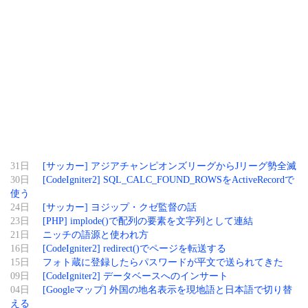
31日
[サッカー] アジアチャンピオンズリーグからJリーグ勢全滅
30日
[CodeIgniter2] SQL_CALC_FOUND_ROWSをActiveRecordで
使う
24日
[サッカー] ヨジップ・クゼ監督の話
23日
[PHP] implode()で配列の要素を文字列として連結
21日
ニッチの語源と使われ方
16日
[CodeIgniter2] redirect()でページを転送する
15日
フォト蔵に登録したらパスワードが平文で送られてきた
09日
[CodeIgniter2] データベースへのインサート
04日
[Googleマップ] 外国の地名表示を現地語と日本語で切り替
える