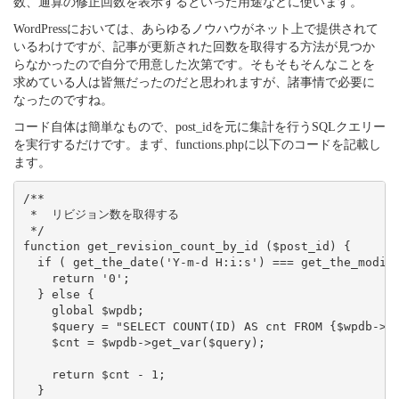
数、通算の修正回数を表示するといった用途などに使います。
WordPressにおいては、あらゆるノウハウがネット上で提供されて
いるわけですが、記事が更新された回数を取得する方法が見つか
らなかったので自分で用意した次第です。そもそもそんなことを
求めている人は皆無だったのだと思われますが、諸事情で必要に
なったのですね。
コード自体は簡単なもので、post_idを元に集計を行うSQLクエリー
を実行するだけです。まず、functions.phpに以下のコードを記載し
ます。
/**

 *  リビジョン数を取得する

 */

function get_revision_count_by_id ($post_id) {

  if ( get_the_date('Y-m-d H:i:s') === get_the_modifi
    return '0';

  } else {

    global $wpdb;

    $query = "SELECT COUNT(ID) AS cnt FROM {$wpdb->po
    $cnt = $wpdb->get_var($query);

    return $cnt - 1;

  }
