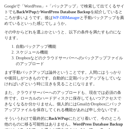
Googleで「WordPress」+「バックアップ」で検索して出てくるサイ
トでも
BackWPup
か
WordPress Database Backup
を紹介していると
ころが多いようです。後は
WP-DBManager
と手動バックアップを薦
めているといった感じでしょうか。
その中からどれを選ぶかというと、以下の条件を満たすものにな
ります。
自動バックアップ機能
スケジュール機能
Dropboxなどのクラウドサーバーへのバックアップファイル
のアップロード
まず手動バックアップは論外ということです。人間にはうっかり
や後回しがつきものです。自動的に定期バックアップをしていな
ければいざという時に泣きを見ることになります。
また、クラウドサーバーへのアップロードも、現在では必須の条
件です。ローカルのハードディスクに保存してもいつアクセスで
きなくなるか分かりません。個人的にはGmailかDropboxにバック
アップファイルを保存してくれる機能があれば申し分ないです。
そういうわけで最終的に
BackWPup
にたどり着いて、今のところ
他のものに移る可能性はありません。
WordPress Database Backup