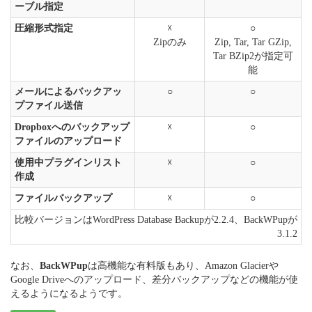
ーブル指定
圧縮形式指定
☓
○
Zipのみ
Zip, Tar, Tar GZip,
Tar BZip2が指定可
能
メールによるバックアッ
○
○
プファイル送信
Dropboxへのバックアップ
☓
○
ファイルのアップロード
使用中プラグインリスト
☓
○
作成
ファイルバックアップ
☓
○
比較バージョンはWordPress Database Backupが2.2.4、BackWPupが
3.1.2
なお、
BackWPup
は高機能な有料版もあり、Amazon Glacierや
Google Driveへのアップロード、差分バックアップなどの機能が使
えるようになるようです。