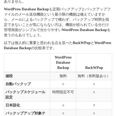
ありません。
WordPress Database Backup
も定期バックアップとバックアップフ
ァイルのメール送信機能という最小限の機能は備えていますか
ら、メールによるバックアップで構わず、バックアップ時間を指
定できないことが気にならない方は、機能が絞られている分だけ
管理画面がシンプルで分かりやすい
WordPress Database Backup
を
使うのもありでしょう。
以下は個人的に重要と思われる点を並べた
BackWPup
と
WordPress
Database Backup
の比較表です。
WordPress
Database
Backup
BackWPup
値段
無料
無料（有料版あり）
自動バックップ
○
○
バックップスケジュール
時間指定不可
○
設定
日本語化
○
☓
バックップアップ対象テ
○
○