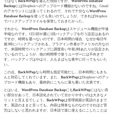
ではなく
BackWPup
を選んだ理由ですが、
WordPress Database
Backup
にはDropboxへのアップロード機能がないのですね。Gmail
のアカウントには送ってくれるので、それで十分なら
WordPress
Database Backup
を使っても良いのでしょうが、できればDropbox
でバックアップファイルを保管しておきたかった。
それから、
WordPress Database Backup
はスケジュール機能が中途
半端なのです。1日1回や週に1回バックアップを行う設定はあるの
ですが、時間を選べないのです。日本時間の場合、なぜか毎日午
後3時にバックアップされる。プラグイン作者がアメリカの方なの
で、米国時間でバックアップに調度良い午前2時あたりが設定され
ているのでしょうが、他の時間帯で使うユーザーには不向きで
す。バックアップはやはり、人もまばらな夜中に行ってもらいた
い。
この点、
BackWPup
なら時間も指定可能だし、日本時間にもきち
んと対応してくれています。また、
BackWPup
はDropboxへのアッ
プロード機能もあり、最終的にこちらに落ち着いた次第です。
とはいえ、
WordPress Database Backup
にも
BackWPup
にはない良
い部分があって、日本語化されていて分かりやすいのは大きなメ
リットと言えるでしょう。
BackWPup
は管理画面が英語のままで
す。英語のままと言っても、内容は簡単なものなのでそれほど苦
労はしないと思われますが、日本語で楽に使えるにこしたことは