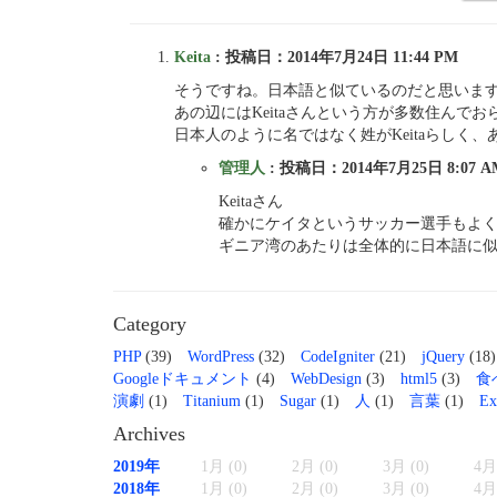
Keita
: 投稿日：2014年7月24日 11:44 PM
そうですね。日本語と似ているのだと思いま
あの辺にはKeitaさんという方が多数住んで
日本人のように名ではなく姓がKeitaらしく
管理人
: 投稿日：2014年7月25日 8:07 A
Keitaさん
確かにケイタというサッカー選手もよ
ギニア湾のあたりは全体的に日本語に
Category
PHP
(39)
WordPress
(32)
CodeIgniter
(21)
jQuery
(18)
Googleドキュメント
(4)
WebDesign
(3)
html5
(3)
食
演劇
(1)
Titanium
(1)
Sugar
(1)
人
(1)
言葉
(1)
Ex
Archives
2019年
1月 (0)
2月 (0)
3月 (0)
4月 
2018年
1月 (0)
2月 (0)
3月 (0)
4月 