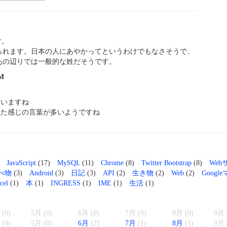
す。
おられます。日本の人にあやかってというわけでもなさそうで、
、あの辺りでは一般的な姓だそうです。
M
くいますね
似た感じの言葉が多いようですね
JavaScript
(17)
MySQL
(11)
Chrome
(8)
Twitter Bootstrap
(8)
Web
べ物
(3)
Android
(3)
日記
(3)
API
(2)
生き物
(2)
Web
(2)
Googl
cel
(1)
本
(1)
INGRESS
(1)
IME
(1)
生活
(1)
(0)
5月 (0)
6月 (0)
7月 (0)
8月 (0)
9月 
(0)
5月 (0)
6月
(2)
7月
(1)
8月
(1)
9月 