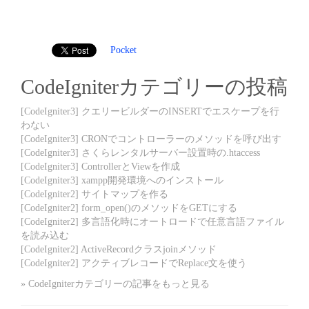
Pocket
CodeIgniterカテゴリーの投稿
[CodeIgniter3] クエリービルダーのINSERTでエスケープを行
わない
[CodeIgniter3] CRONでコントローラーのメソッドを呼び出す
[CodeIgniter3] さくらレンタルサーバー設置時の.htaccess
[CodeIgniter3] ControllerとViewを作成
[CodeIgniter3] xampp開発環境へのインストール
[CodeIgniter2] サイトマップを作る
[CodeIgniter2] form_open()のメソッドをGETにする
[CodeIgniter2] 多言語化時にオートロードで任意言語ファイル
を読み込む
[CodeIgniter2] ActiveRecordクラスjoinメソッド
[CodeIgniter2] アクティブレコードでReplace文を使う
» CodeIgniterカテゴリーの記事をもっと見る