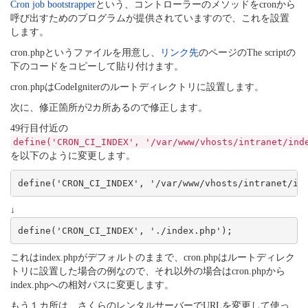
Cron job bootstrapper
という、コントローラーのメソッドをcronから
呼び出すためのプログラムが提供されていますので、これを設置
します。
cron.phpというファイルを用意し、
リンク先
のページのThe scriptの
下のコードをコピーして貼り付けます。
cron.phpはCodeIgniterのルートディレクトリに設置します。
次に、修正箇所が2カ所あるので修正します。
49行目付近の
define('CRON_CI_INDEX', '/var/www/vhosts/intranet/ind
を以下のように変更します。
↓
これはindex.phpがデフォルトのままで、cron.phpはルートディレク
トリに設置した場合の例なので、それ以外の場合はcron.phpから
index.phpへの相対パスに変更します。
もう１カ所は、さくらのレンタルサーバーでURLを変更して使っ