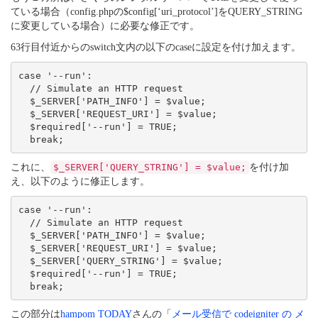
ている場合（config.phpの$config[‘uri_protocol’]をQUERY_STRING
に変更している場合）に必要な修正です。
63行目付近からのswitch文内の以下のcaseに設定を付け加えます。
case '--run':

  // Simulate an HTTP request

  $_SERVER['PATH_INFO'] = $value;

  $_SERVER['REQUEST_URI'] = $value;

  $required['--run'] = TRUE;

これに、
$_SERVER['QUERY_STRING'] = $value;
を付け加
え、以下のように修正します。
case '--run':

  // Simulate an HTTP request

  $_SERVER['PATH_INFO'] = $value;

  $_SERVER['REQUEST_URI'] = $value;

  $_SERVER['QUERY_STRING'] = $value;

  $required['--run'] = TRUE;

この部分は
hampom TODAY
さんの「
メール受信で codeigniter の メ