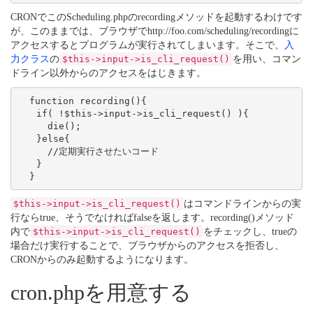
CRONでこのScheduling.phpのrecordingメソッドを起動するわけです
が、このままでは、ブラウザでhttp://foo.com/scheduling/recordingに
アクセスするとプログラムが実行されてしまいます。そこで、
入
力クラス
の
$this->input->is_cli_request()
を用い、コマン
ドライン以外からのアクセスをはじきます。
  function recording(){

　　if( !$this->input->is_cli_request() ){

　　  die();

　　}else{

　　  //定期実行させたいコード

　　}

$this->input->is_cli_request()
はコマンドラインからの実
行ならtrue、そうでなければfalseを返します。recording()メソッド
内で
$this->input->is_cli_request()
をチェックし、trueの
場合だけ実行することで、ブラウザからのアクセスを拒否し、
CRONからのみ起動するようになります。
cron.phpを用意する