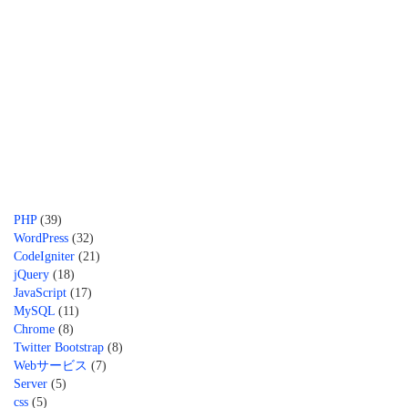
PHP
(39)
WordPress
(32)
CodeIgniter
(21)
jQuery
(18)
JavaScript
(17)
MySQL
(11)
Chrome
(8)
Twitter Bootstrap
(8)
Webサービス
(7)
Server
(5)
css
(5)